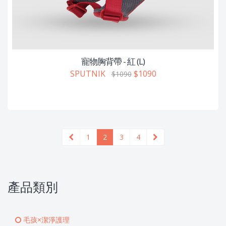
寵物胸背帶 - 紅 (L)
SPUTNIK
$1090
$1090
1
2
3
4
產品類別
毛孩×潔淨護理