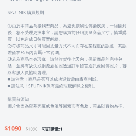
SPUTNIK 購買規則
①由於本商品為接觸型商品，為避免接觸性傳染疾病，一經開封
後，恕不受理更換事宜，請您購買前仔細測量商品尺寸，慎重購
買，以免造成日後買賣糾紛。
②每樣商品尺寸可能因丈量方式不同而存在某程度的誤差，其誤
差值在±5%內皆屬正常範圍。
③若為商品本身瑕疵，請於收貨後七天內，保留商品的完整包
裝，並將有缺失或損毀處拍照透過訂單留言通訊處回傳照片，聯
絡客服人員協助處理。
■ 請注意！商品是否可以成功退貨需由廠商判斷。
■ 請注意！SPUTNIK保有最終瑕疵解釋之權利。
購買前須知
圖片會因為螢幕亮度或色溫等因素而有色差，商品以實物為準。
$1090
$1090
可訂購量:1