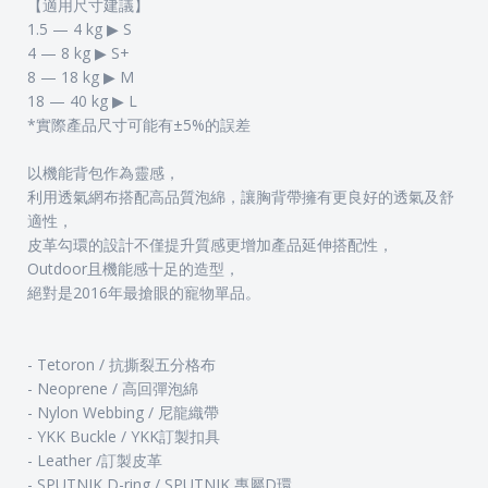
【適用尺寸建議】
1.5 — 4 kg ▶ S
4 — 8 kg ▶ S+
8 — 18 kg ▶ M
18 — 40 kg ▶ L
*實際產品尺寸可能有±5%的誤差
以機能背包作為靈感，
利用透氣網布搭配高品質泡綿，讓胸背帶擁有更良好的透氣及舒
適性，
皮革勾環的設計不僅提升質感更增加產品延伸搭配性，
Outdoor且機能感十足的造型，
絕對是2016年最搶眼的寵物單品。
- Tetoron / 抗撕裂五分格布
- Neoprene / 高回彈泡綿
- Nylon Webbing / 尼龍織帶
- YKK Buckle / YKK訂製扣具
- Leather /訂製皮革
- SPUTNIK D-ring / SPUTNIK 專屬D環