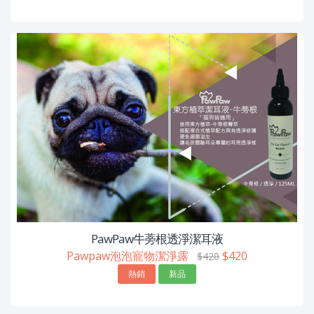
PawPaw牛蒡根透淨潔耳液
Pawpaw泡泡寵物潔淨露
$420
$420
熱銷
新品