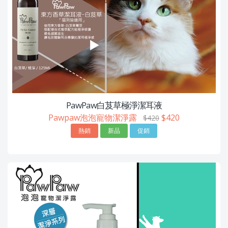
PawPaw白芨草極淨潔耳液
Pawpaw泡泡寵物潔淨露
$420
$420
熱銷
新品
促銷