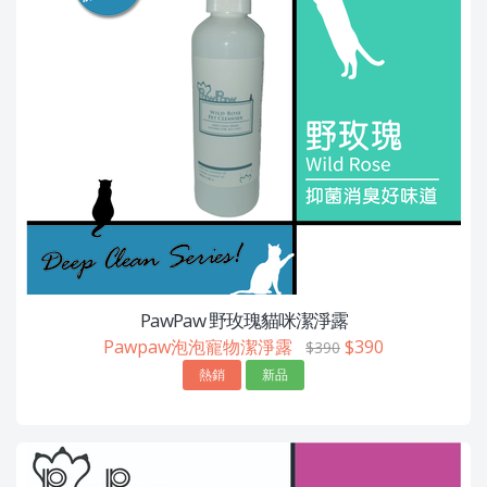
PawPaw 野玫瑰貓咪潔淨露
Pawpaw泡泡寵物潔淨露
$390
$390
熱銷
新品