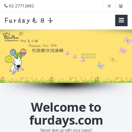
02-27712682
沒藥樹
Welcome to
furdays.com
Never give up with your paws!