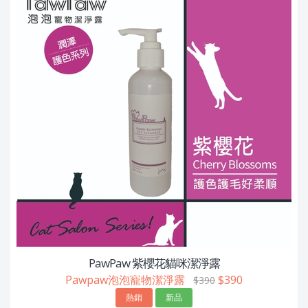
PawPaw 紫櫻花貓咪潔淨露
Pawpaw泡泡寵物潔淨露
$390
$390
熱銷
新品