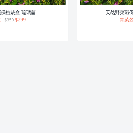
天然野菜環保植栽盒-嫩沙拉萵苣
青菜笠
$299
$350