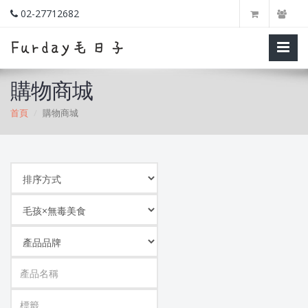
02-27712682
購物商城
首頁
購物商城