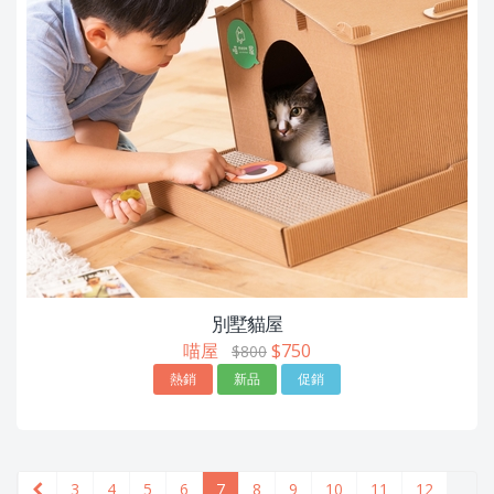
別墅貓屋
喵屋
$750
$800
熱銷
新品
促銷
3
4
5
6
7
8
9
10
11
12