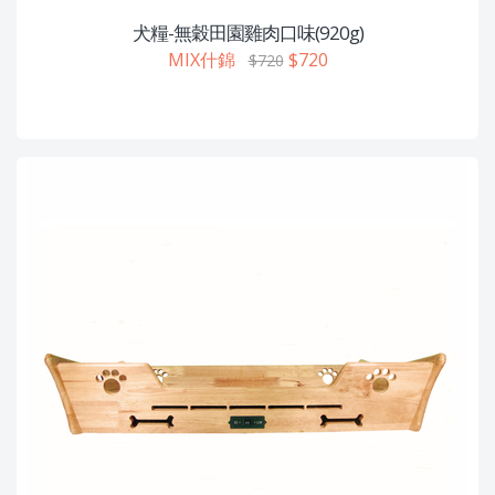
犬糧-無穀田園雞肉口味(920g)
MIX什錦
$720
$720