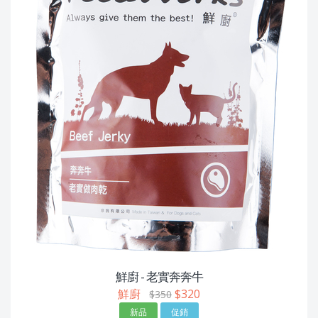
鮮廚 - 老實奔奔牛
鮮廚
$320
$350
新品
促銷