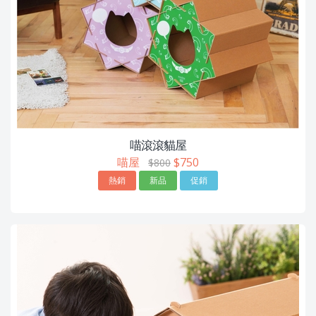
喵滾滾貓屋
喵屋
$750
$800
熱銷
新品
促銷