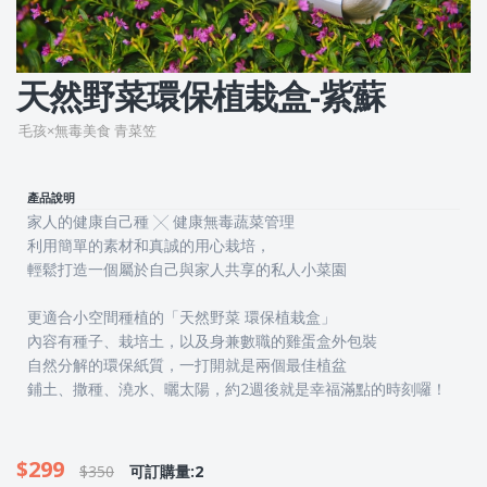
天然野菜環保植栽盒-紫蘇
毛孩×無毒美食 青菜笠
產品說明
家人的健康自己種 ╳ 健康無毒蔬菜管理
利用簡單的素材和真誠的用心栽培，
輕鬆打造一個屬於自己與家人共享的私人小菜園
更適合小空間種植的「天然野菜 環保植栽盒」
內容有種子、栽培土，以及身兼數職的雞蛋盒外包裝
自然分解的環保紙質，一打開就是兩個最佳植盆
鋪土、撒種、澆水、曬太陽，約2週後就是幸福滿點的時刻囉！
$299
$350
可訂購量:2