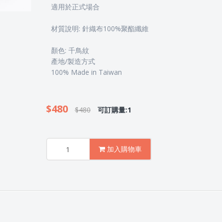
適用於正式場合
材質說明: 針織布100%聚酯纖維
顏色: 千鳥紋
產地/製造方式
100% Made in Taiwan
$480
$480
可訂購量:1
加入購物車