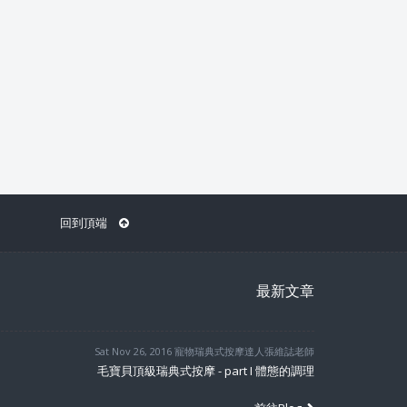
回到頂端
最新文章
Sat Nov 26, 2016 寵物瑞典式按摩達人張維誌老師
毛寶貝頂級瑞典式按摩 - part I 體態的調理