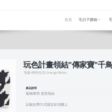
首頁
毛日子購物
毛
玩色計畫領結"傳家寶"千
毛孩×時尚生活 Orange Blinks
產品說明
寵物專用 造型領結
以黏扣帶方式固定於項圈上