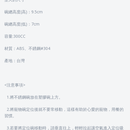
碗總高度(高)：9.5cm
碗總高度(低)：7cm
容量:300CC
材質：ABS、不銹鋼#304
產地：台灣
<注意事項>
1.將不銹鋼碗放在塑膠碗上方。
2.將寵物碗定位後就不要常移動，這樣有助於心愛的寵物，用餐的
習慣。
3.若要將定位碗移動時，請垂直往上，輕輕拉起讓空氣進入定位吸