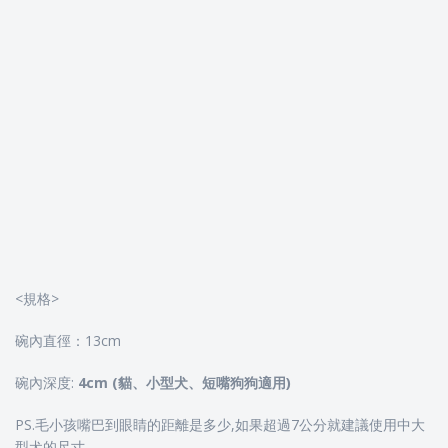
<規格>
碗內直徑：13cm
碗內深度:
4cm (
貓、小型犬、短嘴狗狗適用
)
PS.毛小孩嘴巴到眼睛的距離是多少,如果超過7公分就建議使用中大
型犬的尺寸