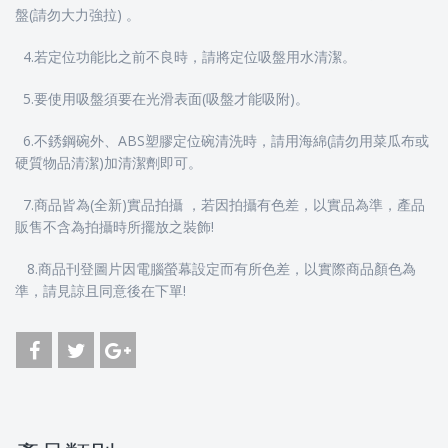
盤(請勿大力強拉) 。
4.若定位功能比之前不良時，請將定位吸盤用水清潔。
5.要使用吸盤須要在光滑表面(吸盤才能吸附)。
6.不銹鋼碗外、ABS塑膠定位碗清洗時，請用海綿(請勿用菜瓜布或
硬質物品清潔)加清潔劑即可。
7.商品皆為(全新)實品拍攝 ，若因拍攝有色差，以實品為準，產品
販售不含為拍攝時所擺放之裝飾!
8.商品刊登圖片因電腦螢幕設定而有所色差，以實際商品顏色為
準，請見諒且同意後在下單!