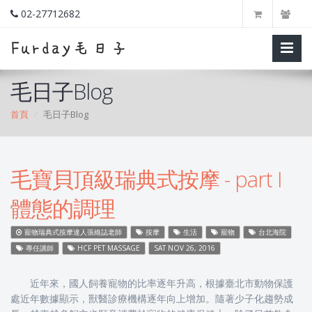
02-27712682
毛日子Blog
首頁
毛日子Blog
毛寶貝頂級瑞典式按摩 - part I
體態的調理
寵物瑞典式按摩達人張維誌老師
按摩
生活
寵物
台北海院
專任講師
HCF PET MASSAGE
SAT NOV 26, 2016
近年來，國人飼養寵物的比率逐年升高，根據臺北市動物保護
處近年數據顯示，獸醫診療機構逐年向上增加。隨著少子化趨勢成